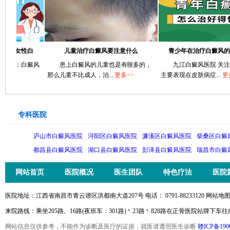
女性白
儿童治疗白癜风要注意什么
青少年在治疗白癜风的时候
：白癜风
患上白癜风的儿童也是有很多的，
九江白癜风医院 关注列表
那么儿童不比成人，治...
更多>>
主要表现在皮肤病症...
更多>>
专科医院
庐山市白癜风医院
浔阳区白癜风医院
濂溪区白癜风医院
柴桑区白癜
都昌县白癜风医院
湖口县白癜风医院
彭泽县白癜风医院
瑞昌市白癜
网站首页
医院概况
医生团队
特色疗法
医院
医院地址：江西省南昌市青云谱区洪都南大道207号 电话： 0791-88233120 网站地图
来院路线：乘坐205路、16路(夜班车：301路)丶23路丶828路在正骨医院站牌下车
网站信息仅供参考，不能作为诊断及医疗的证据，就医请遵照医生诊断
赣ICP备190