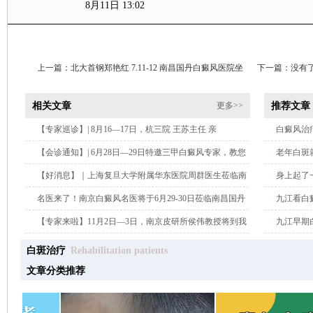
8月11日 13:02
上一篇：
北大首钢郑艳红 7.11-12 南昌国丹白癜风医院坐
下一篇：没有
诊，暑期青少年白癜风专项帮扶等你来！
相关文章
推荐文章
更多>>
·
【专家巡诊】| 8月16—17日，杭三院 王苏主任 亲
·
白癜风治
·
【会诊通知】| 6月28日—29日特邀三甲白癜风专家，教您
·
老年白斑
科学应对夏季白癜风高发难题！
·
【好消息】｜上海复旦大学附属华东医院周群医生莅临南
·
身上起了
昌国丹医院联合巡诊，助您科学应对夏季白癜风！
·
名医来了！南京白癜风名医将于6月29-30日莅临南昌国丹
·
九江看白
开展周末会诊！
·
【专家来啦】11月2日—3日，南京皮研所侯伟教授将到我
·
九江早期
院会诊，预约通道已开启!
白斑治疗
Rehabilitation patients
文章分类推荐