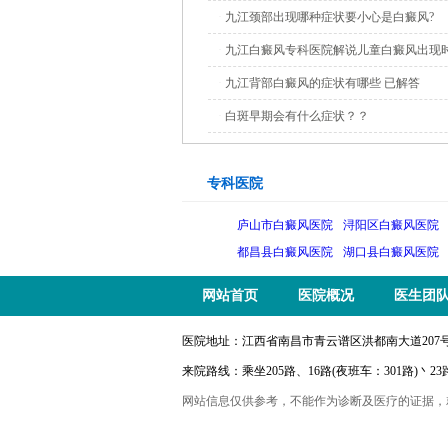
·
九江颈部出现哪种症状要小心是白癜风?
·
九江白癜风专科医院解说儿童白癜风出现
的?
·
九江背部白癜风的症状有哪些 已解答
·
白斑早期会有什么症状？？
专科医院
庐山市白癜风医院
浔阳区白癜风医院
都昌县白癜风医院
湖口县白癜风医院
网站首页
医院概况
医生团
医院地址：江西省南昌市青云谱区洪都南大道207号 电话：
来院路线：乘坐205路、16路(夜班车：301路)丶
网站信息仅供参考，不能作为诊断及医疗的证据，