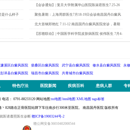
·
【会诊通知】| 复旦大学附属华山医院陈淑君医生7.25-26
南昌国丹白癜风医院会诊，白癜风专项帮扶等你来！
时是什么样子
·
聚焦暑期：上海周群医生7月18-19日会诊南昌国丹白癜风
医院，白癜风公益援助同步开放中！
·
北大首钢郑艳红 7.11-12 南昌国丹白癜风医院坐诊，暑期
青少年白癜风专项帮扶等你来！
·
【苏赣联动】| 中国医学科学院皮肤病医院 侯伟医生 7月4-
5日巡诊南昌国丹白癜风医院！
濂溪区白癜风医院
柴桑区白癜风医院
武宁县白癜风医院
修水县白癜风医院
永
彭泽县白癜风医院
瑞昌市白癜风医院
共青城市白癜风医院
队
特色疗法
医院新闻
疾病百科
患病人群
专
 0791-88233120 网站地图:
txt地图
html地图
XML地图
tags标签
23路丶828路在正骨医院站牌下车往南步行300米至医院。 南昌国丹医院 版权所有
就医请遵照医生诊断
赣ICP备19003244号-2
赣公网安备36010402000544