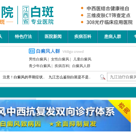
队
特色疗法
医院新闻
疾病百科
患病人群
男性白癜风
|
女性白癜风
|
儿童白癜风
青少年白癜风
|
疾病百科
|
白癜风人群
注意！白癜风的早期症状..
九江怎么鉴别白斑是不是..