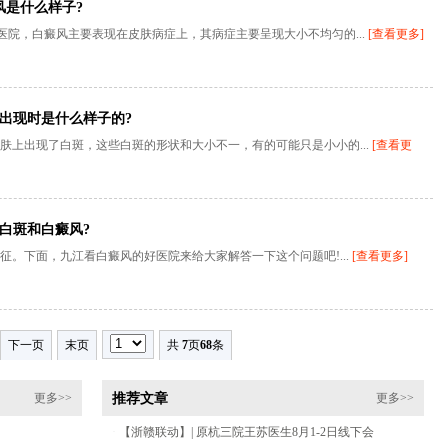
风是什么样子?
医院，白癜风主要表现在皮肤病症上，其病症主要呈现大小不均匀的...
[查看更多]
出现时是什么样子的?
肤上出现了白斑，这些白斑的形状和大小不一，有的可能只是小小的...
[查看更
白斑和白癜风?
。下面，九江看白癜风的好医院来给大家解答一下这个问题吧!...
[查看更多]
下一页
末页
共
7
页
68
条
推荐文章
更多>>
更多>>
·
【浙赣联动】| 原杭三院王苏医生8月1-2日线下会