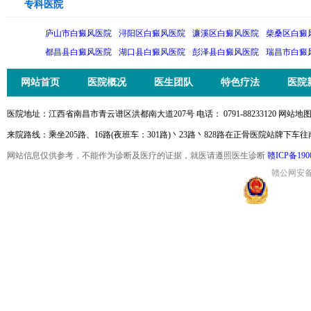
专科医院
庐山市白癜风医院
浔阳区白癜风医院
濂溪区白癜风医院
柴桑区白癜
都昌县白癜风医院
湖口县白癜风医院
彭泽县白癜风医院
瑞昌市白癜
网站首页
医院概况
医生团队
特色疗法
医院
医院地址：江西省南昌市青云谱区洪都南大道207号 电话： 0791-88233120 网站地图
来院路线：乘坐205路、16路(夜班车：301路)丶23路丶828路在正骨医院站牌下车
网站信息仅供参考，不能作为诊断及医疗的证据，就医请遵照医生诊断
赣ICP备190
赣公网安备36