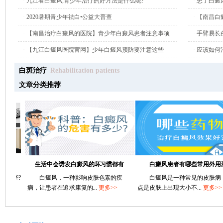
·
九江看白癜风,青少年治疗的好方法是什么呢?
·
患了白癜
·
2020暑期青少年祛白•公益大普查
·
【南昌白
·
【南昌治疗白癜风的医院】青少年白癜风患者注意事项
·
手臂易长
·
【九江白癜风医院官网】少年白癜风预防要注意这些
·
应该如何
白斑治疗
Rehabilitation patients
文章分类推荐
生活中会诱发白癜风的坏习惯都有
白癜风患者有哪些常用外用药?
?
白癜风，一种影响皮肤色素的疾
白癜风是一种常见的皮肤病，其
病，让患者在追求康复的...
更多>>
点是皮肤上出现大小不...
更多>>