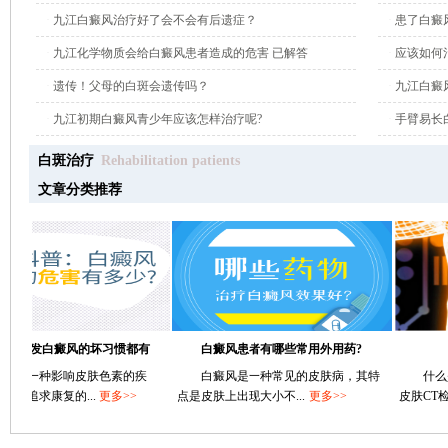
·
九江白癜风治疗好了会不会有后遗症？
·
患了白癜
·
九江化学物质会给白癜风患者造成的危害 已解答
·
应该如何
·
遗传！父母的白斑会遗传吗？
·
九江白癜
·
九江初期白癜风青少年应该怎样治疗呢?
·
手臂易长
白斑治疗
Rehabilitation patients
文章分类推荐
诱发白癜风的坏习惯都有
白癜风患者有哪些常用外用药?
一种影响皮肤色素的疾
白癜风是一种常见的皮肤病，其特
什么是皮
求康复的...
更多>>
点是皮肤上出现大小不...
更多>>
皮肤CT检测系统