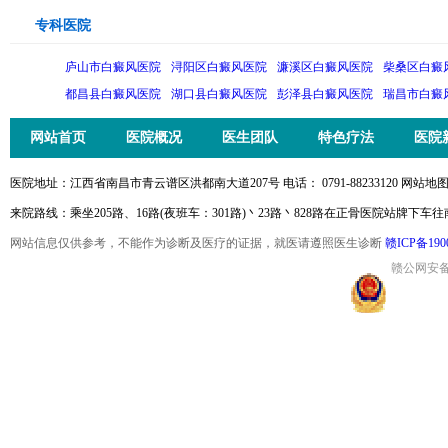
专科医院
庐山市白癜风医院
浔阳区白癜风医院
濂溪区白癜风医院
柴桑区白癜
都昌县白癜风医院
湖口县白癜风医院
彭泽县白癜风医院
瑞昌市白癜
网站首页
医院概况
医生团队
特色疗法
医院
医院地址：江西省南昌市青云谱区洪都南大道207号 电话： 0791-88233120 网站地图
来院路线：乘坐205路、16路(夜班车：301路)丶23路丶828路在正骨医院站牌下车
网站信息仅供参考，不能作为诊断及医疗的证据，就医请遵照医生诊断
赣ICP备190
赣公网安备36