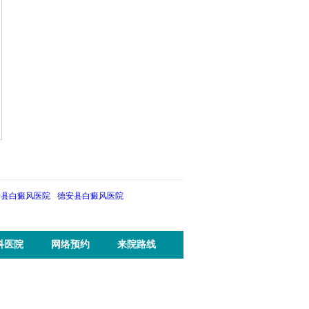
抓住春季复色关键期 | 3月28日—
九江面部白癜风要如何进行治疗
对于深受白癜风困扰的患者及家庭
大家都知道白癜风是一种有损外
而言，寻求专业的诊疗...
更多>>
形象的皮肤病，所以谁...
更多>>
修县白癜风医院
德安县白癜风医院
科医院
网络预约
来院路线