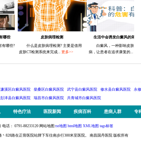
皮肤病理检测
生活中会诱发白癜风的坏习惯都有
些?
什么是皮肤病理检测? 主要是借用
白癜风，一种影响皮肤色素的疾
皮肤CT检测系统来完成...
更多>>
病，让患者在追求康复的...
更多>>
濂溪区白癜风医院
柴桑区白癜风医院
武宁县白癜风医院
修水县白癜风医院
永
彭泽县白癜风医院
瑞昌市白癜风医院
共青城市白癜风医院
队
特色疗法
医院新闻
疾病百科
患病人群
专
 0791-88233120 网站地图:
txt地图
html地图
XML地图
tags标签
23路丶828路在正骨医院站牌下车往南步行300米至医院。 南昌国丹医院 版权所有