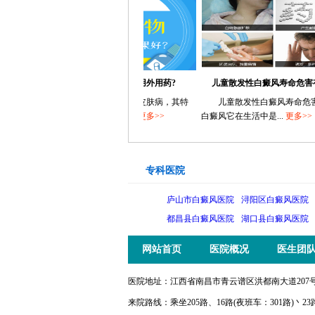
白癜风患者有哪些常用外用药?
儿童散发性白癜风寿命危害有哪些
观
白癜风是一种常见的皮肤病，其特
儿童散发性白癜风寿命危害有哪
点是皮肤上出现大小不...
更多>>
白癜风它在生活中是...
更多>>
专科医院
庐山市白癜风医院
浔阳区白癜风医院
都昌县白癜风医院
湖口县白癜风医院
网站首页
医院概况
医生团
医院地址：江西省南昌市青云谱区洪都南大道207号 电话：
来院路线：乘坐205路、16路(夜班车：301路)丶