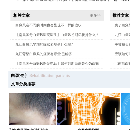
些症状?
相关文章
推荐文章
更多>>
·
白癜风在不同的时间也会呈现不一样的症状
·
患了白癜
·
【南昌国丹白癜风医院医生】白癜风初期症状是什么？
·
九江白癜
·
九江白癜风早期的症状表现是什么呢?
·
手臂易长
·
九江背部白癜风的症状有哪些 已解答
·
应该如何
·
【南昌国丹白癜风医院电话】如何判断白斑是否为白癜
·
【南昌白
风?
白斑治疗
Rehabilitation patients
文章分类推荐