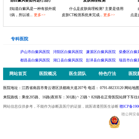
面部白癜风要如何进行治疗
皮肤病理检测
白癜
都知道白癜风是一种有损外观
什么是皮肤病理检测? 主要是借用
白癜
病，所以谁...
更多>>
皮肤CT检测系统来完成...
更多>>
点是皮肤上
专科医院
庐山市白癜风医院
浔阳区白癜风医院
濂溪区白癜风医院
柴桑区白癜
都昌县白癜风医院
湖口县白癜风医院
彭泽县白癜风医院
瑞昌市白癜
网站首页
医院概况
医生团队
特色疗法
医院
医院地址：江西省南昌市青云谱区洪都南大道207号 电话： 0791-88233120 网站地图
来院路线：乘坐205路、16路(夜班车：301路)丶23路丶828路在正骨医院站牌下车
网站信息仅供参考，不能作为诊断及医疗的证据，就医请遵照医生诊断
赣ICP备190
赣公网安备36