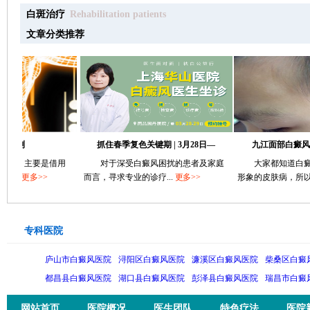
地治疗长白癜风呢?
白斑治疗
Rehabilitation patients
文章分类推荐
测
抓住春季复色关键期 | 3月28日—
九江面部白癜风要如
? 主要是借用
对于深受白癜风困扰的患者及家庭
大家都知道白癜风是
.
更多>>
而言，寻求专业的诊疗...
更多>>
形象的皮肤病，所以谁...
专科医院
庐山市白癜风医院
浔阳区白癜风医院
濂溪区白癜风医院
柴桑区白癜
都昌县白癜风医院
湖口县白癜风医院
彭泽县白癜风医院
瑞昌市白癜
网站首页
医院概况
医生团队
特色疗法
医院