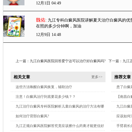
12月1日 04:49
魏佑
: 九江专科白癜风医院讲解夏天治疗白癜风的优
在照的多少分钟啊，加油
12月9日 14:48
上一篇：
九江白癜风医院回答爱宁达可以治疗好白癜风吗?
下一篇：
九江
相关文章
推荐文章
更多>>
·
这些方法唤醒白癜风恢复，辅助治疗
·
患了白癜
·
注意！白癜风治疗到底要花多少钱？？
·
【南昌白
·
九江治疗白癜风专科医院解析儿童白癜风的治疗方法有哪
·
九江白癜
些?
·
如何治疗背部白癜风?
·
应该如何
·
九江正规白癜风医院解答究竟应该擦什么药膏才能更佳好
·
手臂易长