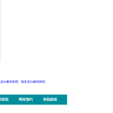
些
抓住春季复色关键期 | 3月28日—
生活中会诱发白癜风的坏习惯都
些?
对于深受白癜风困扰的患者及家庭
白癜风，一种影响皮肤色素的疾
而言，寻求专业的诊疗...
更多>>
病，让患者在追求康复的...
更多>>
修县白癜风医院
德安县白癜风医院
科医院
网络预约
来院路线