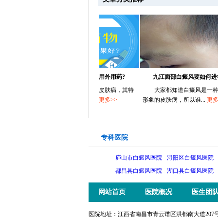
有
白癜风患者有哪些常用外用药?
九江面部白癜风要如何进行治疗
疾
白癜风是一种常见的皮肤病，其特
大家都知道白癜风是一种有损
点是皮肤上出现大小不...
更多>>
形象的皮肤病，所以谁...
更多>>
专科医院
庐山市白癜风医院
浔阳区白癜风医院
都昌县白癜风医院
湖口县白癜风医院
网站首页
医院概况
医生团
医院地址：江西省南昌市青云谱区洪都南大道207号 电话：