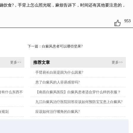
确饮食?
，手背上怎么照光呢，麻烦告诉下，时间还有其他要注意的，
953
下一篇：
白癜风患者可以哪些坚果?
推荐文章
更多>>
更多>>
·
手臂易长白斑是因为什么因素?
·
患了白癜风的人容易感冒吗?
者有什么东西不
·
【南昌白癜风医院】白癜风患者适合穿什么样的衣服？
·
九江白癜风治疗医院回答应该如何预防宝宝患上白癜风?
食规划
·
应该如何治疗嘴角的白癜风?