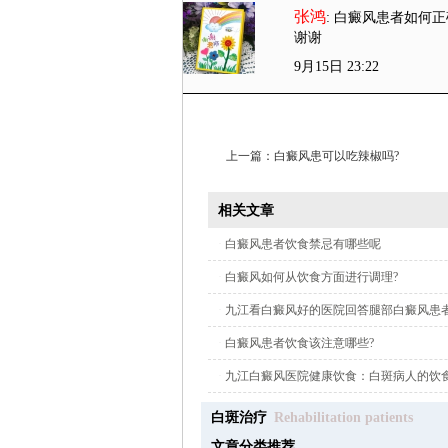
张鸿
: 白癜风患者如何正
谢谢
9月15日 23:22
上一篇：
白癜风患可以吃辣椒吗?
相关文章
·
白癜风患者饮食禁忌有哪些呢
·
白癜风如何从饮食方面进行调理?
·
九江看白癜风好的医院回答腿部白癜风患
能吃啊?
·
白癜风患者饮食该注意哪些?
·
九江白癜风医院健康饮食：白斑病人的饮
白斑治疗
Rehabilitation patients
文章分类推荐