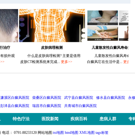
皮肤病理检测
儿童散发性白癜风寿命危害有哪
外观
什么是皮肤病理检测? 主要是借用
儿童散发性白癜风寿命危害有哪
皮肤CT检测系统来完成...
更多>>
白癜风它在生活中是...
更多>>
濂溪区白癜风医院
柴桑区白癜风医院
武宁县白癜风医院
修水县白癜风医院
永
彭泽县白癜风医院
瑞昌市白癜风医院
共青城市白癜风医院
队
特色疗法
医院新闻
疾病百科
患病人群
专
 0791-88233120 网站地图:
txt地图
html地图
XML地图
tags标签