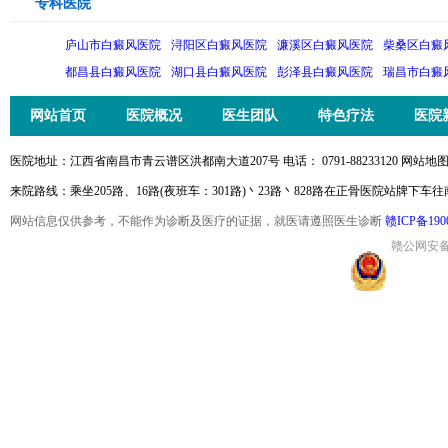
专科医院
庐山市白癜风医院
浔阳区白癜风医院
濂溪区白癜风医院
柴桑区白癜
都昌县白癜风医院
湖口县白癜风医院
彭泽县白癜风医院
瑞昌市白癜
网站首页
医院概况
医生团队
特色疗法
医院
医院地址：江西省南昌市青云谱区洪都南大道207号 电话： 0791-88233120 网站地图
来院路线：乘坐205路、16路(夜班车：301路)丶23路丶828路在正骨医院站牌下车
网站信息仅供参考，不能作为诊断及医疗的证据，就医请遵照医生诊断
赣ICP备190
赣公网安备36