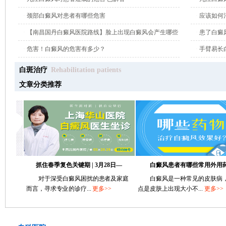
·
颈部白癜风对患者有哪些危害
·
应该如何
·
【南昌国丹白癜风医院路线】脸上出现白癜风会产生哪些
·
患了白癜
危害?
·
危害！白癜风的危害有多少？
·
手臂易长
白斑治疗
Rehabilitation patients
文章分类推荐
抓住春季复色关键期 | 3月28日—
白癜风患者有哪些常用外用药?
对于深受白癜风困扰的患者及家庭
白癜风是一种常见的皮肤病，其
而言，寻求专业的诊疗...
更多>>
点是皮肤上出现大小不...
更多>>