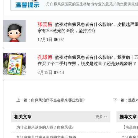
丹白癜风病医院的医生将给出专业的意见并为您提供最
张芸昌
: 熬夜对白癜风患者有什么影响?
，皮损越严
家有308激光的医院，坚持治疗
12月1日 06:02
孔璟博
: 熬夜对白癜风患者有什么影响?
，我发病十
在买了个二手灯在照，脱皮是过量了还是好现象啊？
2月15日 07:43
上一篇：
白癜风治疗不当会带来哪些危害?
下一篇：
熬夜
相关文章
推荐文章
更多>>
·
为什么越来越多的人得了白癜风呢?
·
【南昌白
·
九江白癜风对患者造成的危害 已解答
·
九江白癜